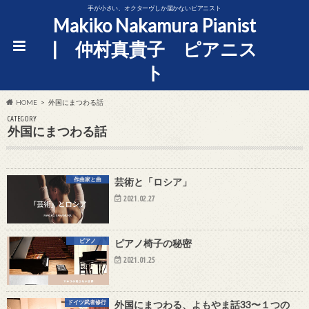
手が小さい、オクターヴしか届かないピアニスト
Makiko Nakamura Pianist
| 仲村真貴子 ピアニス
ト
HOME
外国にまつわる話
CATEGORY
外国にまつわる話
作曲家と曲
芸術と「ロシア」
2021.02.27
ピアノ
ピアノ椅子の秘密
2021.01.25
ドイツ武者修行
外国にまつわる、よもやま話33〜１つの