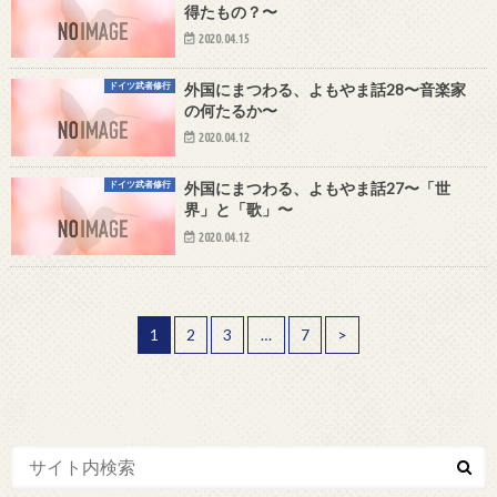
得たもの？〜
2020.04.15
ドイツ武者修行
外国にまつわる、よもやま話28〜音楽家
の何たるか〜
2020.04.12
ドイツ武者修行
外国にまつわる、よもやま話27〜「世
界」と「歌」〜
2020.04.12
1
2
3
…
7
>