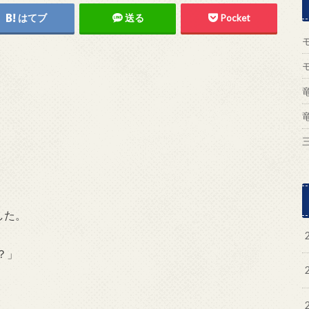
はてブ
送る
Pocket
した。
？」