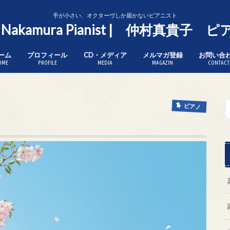
手が小さい、オクターヴしか届かないピアニスト
o Nakamura Pianist | 仲村真貴子
ーム
プロフィール
CD・メディア
メルマガ登録
お問い合
OME
PROFILE
MEDIA
MAGAZIN
CONTACT
ピアノ