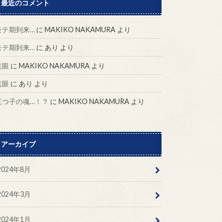
最近のコメント
モテ期到来…
に
MAKIKO NAKAMURA
より
モテ期到来…
に
あり
より
竜眼
に
MAKIKO NAKAMURA
より
竜眼
に
あり
より
三つ子の魂…！？
に
MAKIKO NAKAMURA
より
アーカイブ
2024年8月
2024年3月
2024年1月