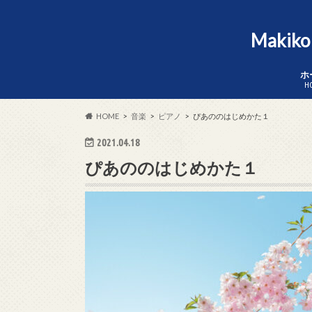
Makik
ホ
H
HOME
音楽
ピアノ
ぴあののはじめかた１
2021.04.18
ぴあののはじめかた１