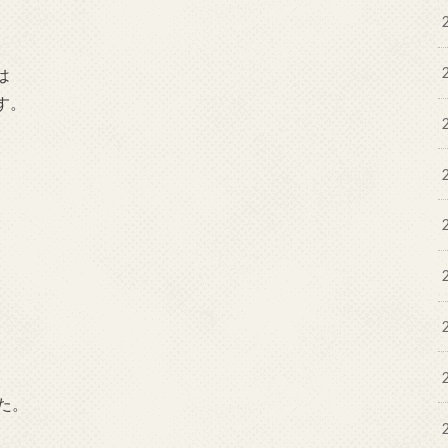
は
す。
た。