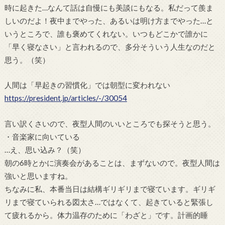
時に起きた…なんて話は自慢にも美談にもなる。私だって羨ま
しいのだよ！夜中までやった、あるいは明け方までやった…と
いうところで、誰も褒めてくれない。いつもどこかで誰かに
「早く寝なさい」と言われるので、多分そういう人生なのだと
思う。（笑）
人間は「早起きの習慣化」では朝型に変われない
https://president.jp/articles/-/30054
言い訳くさいので、夜型人間のいいところでも探そうと思う。
・音楽家に向いている
…え、思い込み？（笑）
朝の6時とかに演奏会があることは、まずないので。夜型人間は
強いと思いますね。
ちなみに私、本番当日は結構ギリギリまで寝ています。ギリギ
リまで寝ていられる図太さ…ではなくて、起きていると緊張し
て疲れるから。体力温存のために「わざと」です。計画的睡