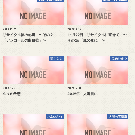
2019.11.25
2019.10.12
リサイタル後の心境 〜その２
11月22日 リサイタルに寄せて 〜
「アンコールの曲目②」〜
その16 「嵐の夜に」〜
思うこと
ごあいさつ
2019.3.29
2019.12.31
久々の失態
2019年 大晦日に
ごあいさつ
人間の不思議