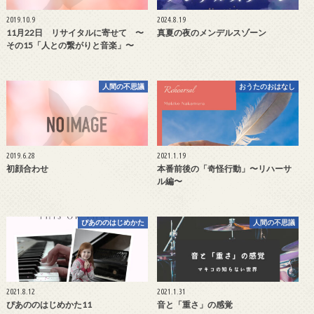
2019.10.9
2024.8.19
11月22日 リサイタルに寄せて 〜
真夏の夜のメンデルスゾーン
その15「人との繋がりと音楽」〜
人間の不思議
おうたのおはなし
2019.6.28
2021.1.19
初顔合わせ
本番前後の「奇怪行動」〜リハーサ
ル編〜
ぴあののはじめかた
人間の不思議
2021.8.12
2021.1.31
ぴあののはじめかた11
音と「重さ」の感覚