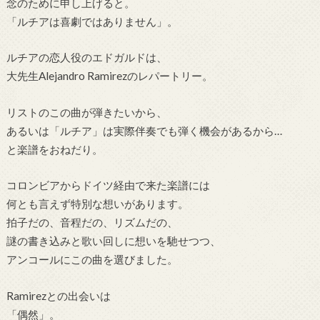
念のために申し上げると。
「ルチアは喜劇ではありません」。
ルチアの恋人役のエドガルドは、
大先生Alejandro Ramirezのレパートリー。
リストのこの曲が弾きたいから、
あるいは「ルチア」は実際伴奏でも弾く機会があるから…
と楽譜をおねだり。
コロンビアからドイツ経由で来た楽譜には
何とも言えず特別な想いがあります。
拍子だの、音程だの、リズムだの、
謎の書き込みと歌い回しに想いを馳せつつ、
アンコールにこの曲を選びました。
Ramirezとの出会いは
「偶然」。