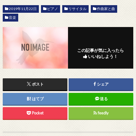
2019年11月22日
ピアノ
リサイタル
作曲家と曲
音楽
この記事が気に入ったら
いいねしよう！
ポスト
シェア
はてブ
送る
Pocket
feedly