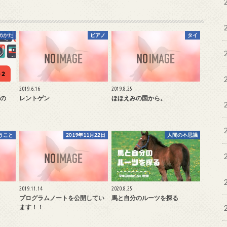
めかた
ピアノ
タイ
2019.6.16
2019.8.25
の
レントゲン
ほほえみの国から。
うこと
2019年11月22日
人間の不思議
2019.11.14
2020.8.25
プログラムノートを公開してい
馬と自分のルーツを探る
ます！！