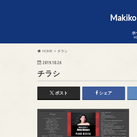
Makik
ホ
H
HOME
チラシ
2019.10.26
チラシ
ポスト
シェア