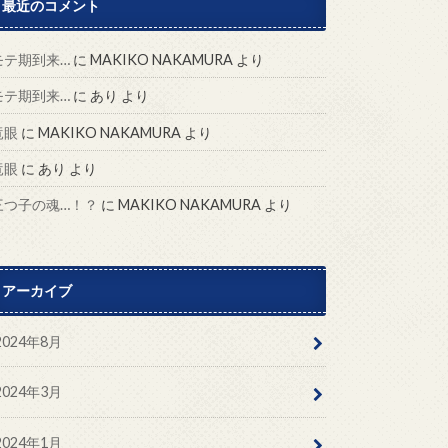
最近のコメント
モテ期到来…
に
MAKIKO NAKAMURA
より
モテ期到来…
に
あり
より
竜眼
に
MAKIKO NAKAMURA
より
竜眼
に
あり
より
三つ子の魂…！？
に
MAKIKO NAKAMURA
より
アーカイブ
2024年8月
2024年3月
2024年1月