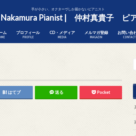
手が小さい、オクターヴしか届かないピアニスト
o Nakamura Pianist | 仲村真貴子
ーム
プロフィール
CD・メディア
メルマガ登録
お問い合
OME
PROFILE
MEDIA
MAGAZIN
CONTACT
はてブ
送る
Pocket