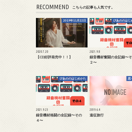
RECOMMEND
こちらの記事も人気です。
2019年11月22日
ぴあののはじ
2020.7.20
2021.9.8
【CD好評発売中！！】
録音機材奮闘の全記録〜そ
２〜
ぴあののはじめかた
思
2021.9.23
2019.6.4
録音機材格闘の全記録〜その
遠征旅行
４〜