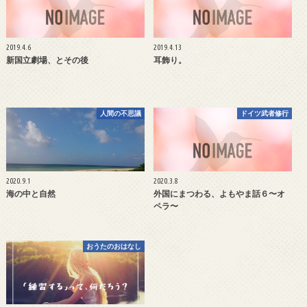
2019.4.6
2019.4.13
新国立劇場、とその後
耳飾り。
人間の不思議
ドイツ武者修行
2020.9.1
2020.3.8
海の中と自然
外国にまつわる、よもやま話６〜オ
ペラ〜
おうたのおはなし