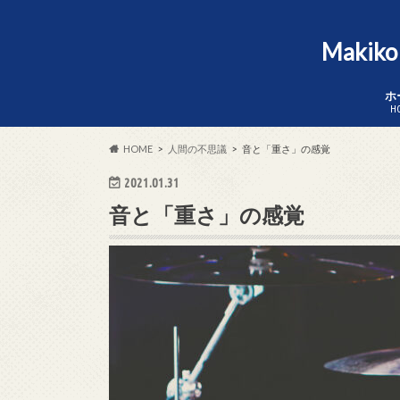
Makik
ホ
H
HOME
人間の不思議
音と「重さ」の感覚
2021.01.31
音と「重さ」の感覚