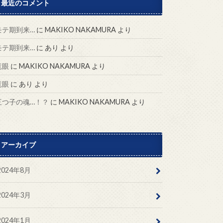
最近のコメント
モテ期到来…
に
MAKIKO NAKAMURA
より
モテ期到来…
に
あり
より
竜眼
に
MAKIKO NAKAMURA
より
竜眼
に
あり
より
三つ子の魂…！？
に
MAKIKO NAKAMURA
より
アーカイブ
2024年8月
2024年3月
2024年1月