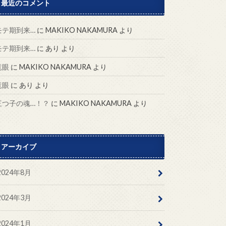
最近のコメント
モテ期到来…
に
MAKIKO NAKAMURA
より
モテ期到来…
に
あり
より
竜眼
に
MAKIKO NAKAMURA
より
竜眼
に
あり
より
三つ子の魂…！？
に
MAKIKO NAKAMURA
より
アーカイブ
2024年8月
2024年3月
2024年1月