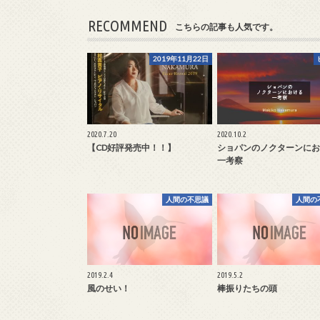
RECOMMEND
こちらの記事も人気です。
2019年11月22日
2020.7.20
2020.10.2
【CD好評発売中！！】
ショパンのノクターンにお
一考察
人間の不思議
人間の
2019.2.4
2019.5.2
風のせい！
棒振りたちの頭