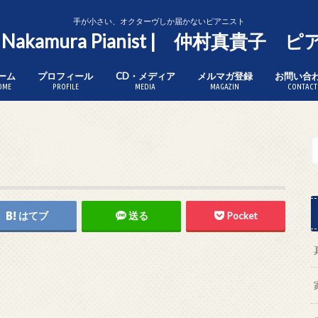
手が小さい、オクターヴしか届かないピアニスト
o Nakamura Pianist | 仲村真貴子
ーム
プロフィール
CD・メディア
メルマガ登録
お問い合
OME
PROFILE
MEDIA
MAGAZIN
CONTACT
はてブ
送る
Pocket