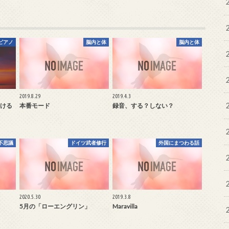
ピアノ
脳内と体
脳内と体
2019.8.29
2019.4.3
ける
本番モード
録音、する？しない？
不思議
ドイツ武者修行
外国にまつわる話
2020.5.30
2019.3.8
5月の「ローエングリン」
Maravilla