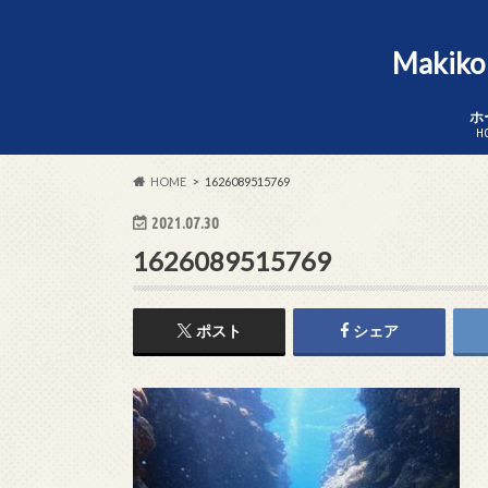
Makik
ホ
H
HOME
1626089515769
2021.07.30
1626089515769
ポスト
シェア