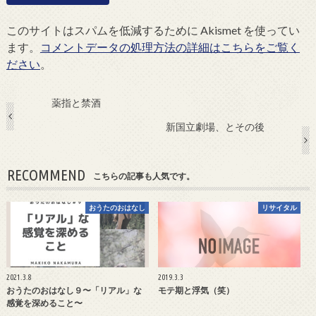
このサイトはスパムを低減するために Akismet を使ってい
ます。
コメントデータの処理方法の詳細はこちらをご覧く
ださい
。
薬指と禁酒
新国立劇場、とその後
RECOMMEND
こちらの記事も人気です。
おうたのおはなし
リサイタル
2021.3.8
2019.3.3
おうたのおはなし９〜「リアル」な
モテ期と浮気（笑）
感覚を深めること〜