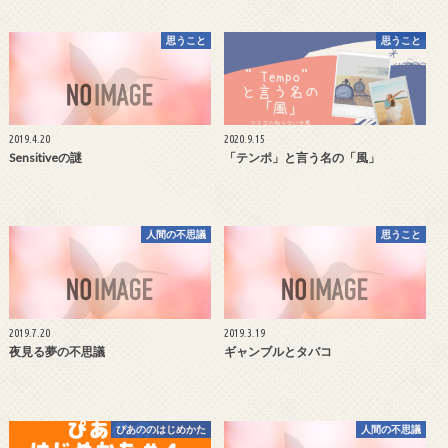
思うこと
思うこと
2019.4.20
2020.9.15
Sensitiveの謎
「テンポ」と言う名の「風」
人間の不思議
思うこと
2019.7.20
2019.3.19
夜見る夢の不思議
ギャンブルとタバコ
ぴあののはじめかた
人間の不思議