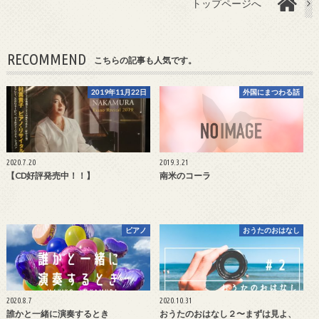
トップページへ
RECOMMEND
こちらの記事も人気です。
2019年11月22日
外国にまつわる話
2020.7.20
2019.3.21
【CD好評発売中！！】
南米のコーラ
ピアノ
おうたのおはなし
2020.8.7
2020.10.31
誰かと一緒に演奏するとき
おうたのおはなし２〜まずは見よ、