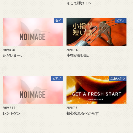
そして弾け！〜
タイ
ピアノ
2019.8.28
2020.7.17
ただいまー。
小指が短い話。
ピアノ
ごあいさつ
2019.6.16
2020.7.3
レントゲン
初心忘れるべからず