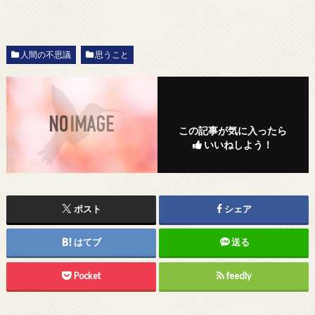
人間の不思議
思うこと
この記事が気に入ったら
いいねしよう！
ポスト
シェア
はてブ
送る
Pocket
feedly