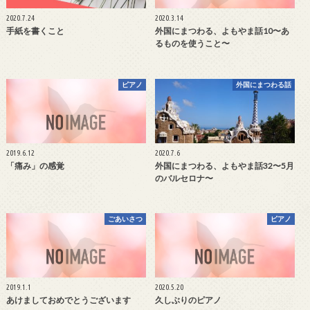
2020.7.24
2020.3.14
手紙を書くこと
外国にまつわる、よもやま話10〜あ
るものを使うこと〜
ピアノ
外国にまつわる話
2019.6.12
2020.7.6
「痛み」の感覚
外国にまつわる、よもやま話32〜5月
のバルセロナ〜
ごあいさつ
ピアノ
2019.1.1
2020.5.20
あけましておめでとうございます
久しぶりのピアノ