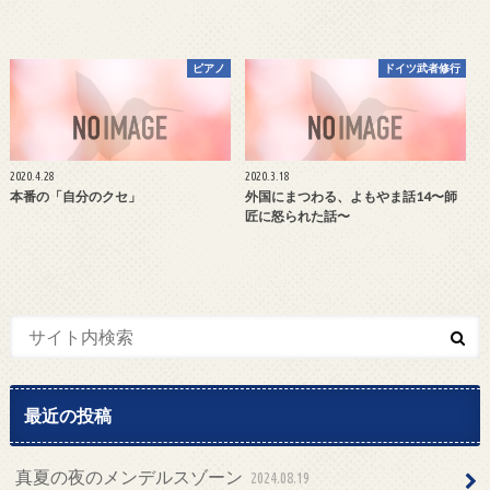
ピアノ
ドイツ武者修行
2020.4.28
2020.3.18
本番の「自分のクセ」
外国にまつわる、よもやま話14〜師
匠に怒られた話〜
最近の投稿
真夏の夜のメンデルスゾーン
2024.08.19