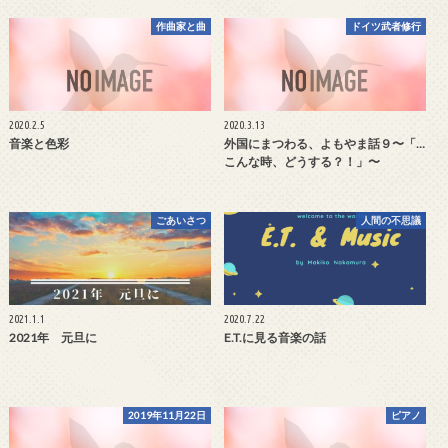
作曲家と曲
ドイツ武者修行
2020.2.5
2020.3.13
音楽と色彩
外国にまつわる、よもやま話９〜「…
こんな時、どうする？！」〜
ごあいさつ
人間の不思議
2021.1.1
2020.7.22
2021年 元旦に
E.T.に見る音楽の話
2019年11月22日
ピアノ