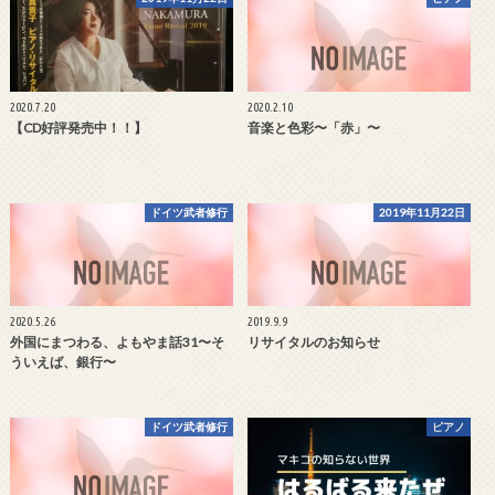
2020.7.20
2020.2.10
【CD好評発売中！！】
音楽と色彩〜「赤」〜
ドイツ武者修行
2019年11月22日
2020.5.26
2019.9.9
外国にまつわる、よもやま話31〜そ
リサイタルのお知らせ
ういえば、銀行〜
ドイツ武者修行
ピアノ