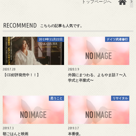
トップページへ
RECOMMEND
こちらの記事も人気です。
2019年11月22日
ドイツ武者修行
2020.7.20
2020.3.9
【CD好評発売中！！】
外国にまつわる、よもやま話７〜入
学式と卒業式〜
思うこと
リサイタル
2019.7.3
2019.3.7
朝ごはんと映画
本番後。