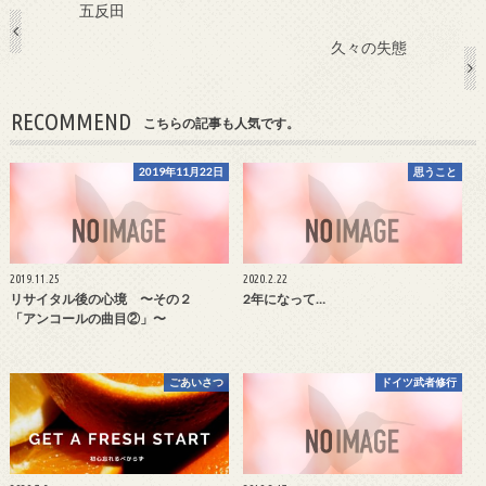
五反田
久々の失態
RECOMMEND
こちらの記事も人気です。
2019年11月22日
思うこと
2019.11.25
2020.2.22
リサイタル後の心境 〜その２
2年になって…
「アンコールの曲目②」〜
ごあいさつ
ドイツ武者修行