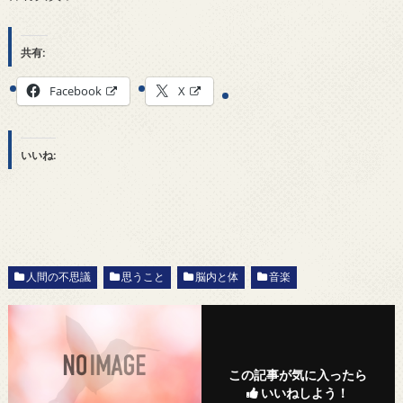
共有:
Facebook
X
いいね:
人間の不思議
思うこと
脳内と体
音楽
この記事が気に入ったら
いいねしよう！